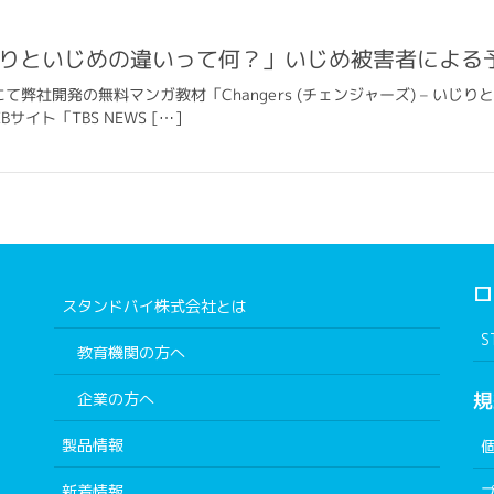
いじりといじめの違いって何？」いじめ被害者による
」にて弊社開発の無料マンガ教材「Changers (チェンジャーズ) – 
サイト「TBS NEWS […]
ロ
スタンドバイ株式会社とは
S
教育機関の方へ
規
企業の方へ
製品情報
新着情報