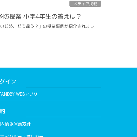
メディア掲載
予防授業 小学4年生の答えは？
いじりといじめ、どう違う？」の授業事例が紹介されまし
グイン
TANDBY WEBアプリ
約
個人情報保護方針
プライバシー・ポリシー