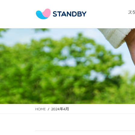
コ
ナ
ン
ビ
ス
テ
ゲ
ン
ー
ツ
シ
に
ョ
移
ン
動
に
移
動
HOME
2024年4月