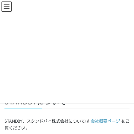
コ
ナ
ン
ビ
テ
ゲ
ン
ー
ツ
シ
に
ョ
移
ン
メディア関係者の方へ
動
に
移
動
HOME
メディア関係者の方へ
STANDBYについて
STANDBY、スタンドバイ株式会社については
会社概要ページ
をご
覧ください。