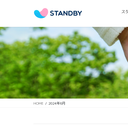
コ
ナ
ン
ビ
ス
テ
ゲ
ン
ー
ツ
シ
に
ョ
移
ン
動
に
移
動
HOME
2024年6月